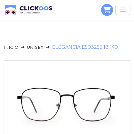
ELEGANCIA E503255 18 140
INICIO
UNISEX