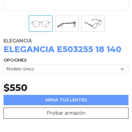
ELEGANCIA
ELEGANCIA E503255 18 140
OPCIONES
$550
ARMA TUS LENTES
Probar armazón