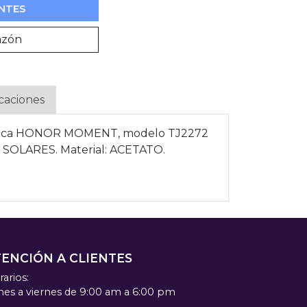
NTES
azón
icaciones
arca HONOR MOMENT, modelo TJ2272
n: SOLARES. Material: ACETATO.
TENCIÓN A CLIENTES
arios:
nes a viernes de 9:00 am a 6:00 pm