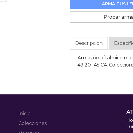
ARMA TUS LE
Probar arm
Descripción
Especif
Armazón oftálmico m
49 20 145 C4. Colecció
A
Inicio
Hor
Colecciones
Lu