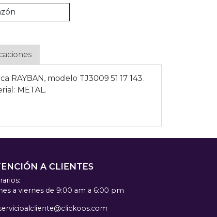
azón
icaciones
ca RAYBAN, modelo TJ3009 51 17 143.
rial: METAL.
TENCIÓN A CLIENTES
arios:
nes a viernes de 9:00 am a 6:00 pm
servicioalcliente@clickoos.com